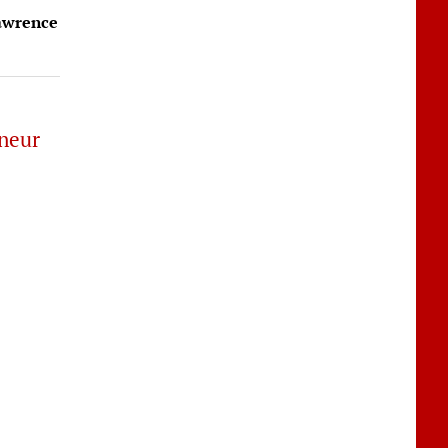
awrence
neur