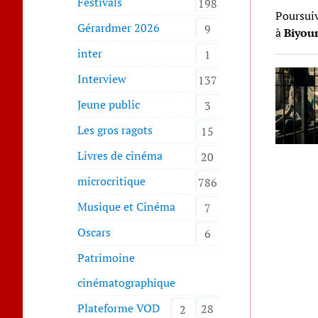
Festivals
198
Poursui
Gérardmer 2026
9
à
Biyou
inter
1
Interview
137
Jeune public
3
Les gros ragots
15
Livres de cinéma
20
microcritique
786
Musique et Cinéma
7
Oscars
6
Patrimoine
cinématographique
Plateforme VOD
28
2