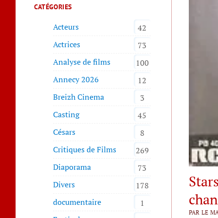
CATÉGORIES
Acteurs
42
Actrices
73
Analyse de films
100
Annecy 2026
12
Breizh Cinema
3
Casting
45
Césars
8
Critiques de Films
269
Diaporama
73
Stars
Divers
178
chan
documentaire
1
PAR LE MA