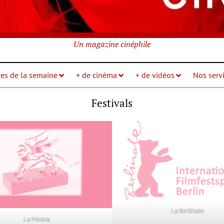
Un magazine cinéphile
ies de la semaine
+ de cinéma
+ de vidéos
Nos servi
Festivals
La Berlinale
La Mostra