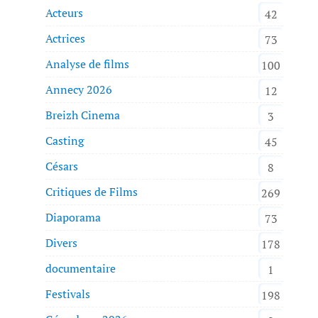
Acteurs
42
Actrices
73
Analyse de films
100
Annecy 2026
12
Breizh Cinema
3
Casting
45
Césars
8
Critiques de Films
269
Diaporama
73
Divers
178
documentaire
1
Festivals
198