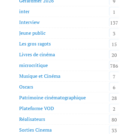
Gérardmer 2026
9
inter
1
Interview
137
Jeune public
3
Les gros ragots
15
Livres de cinéma
20
microcritique
786
Musique et Cinéma
7
Oscars
6
Patrimoine cinématographique
28
Plateforme VOD
2
Réalisateurs
80
Sorties Cinema
33