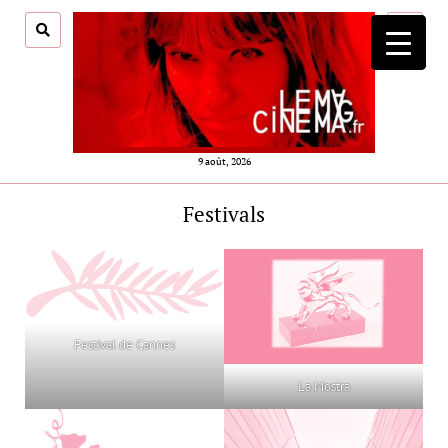
ouvrir
menu
9 août, 2026
Festivals
Festival de Cannes
La Mostra