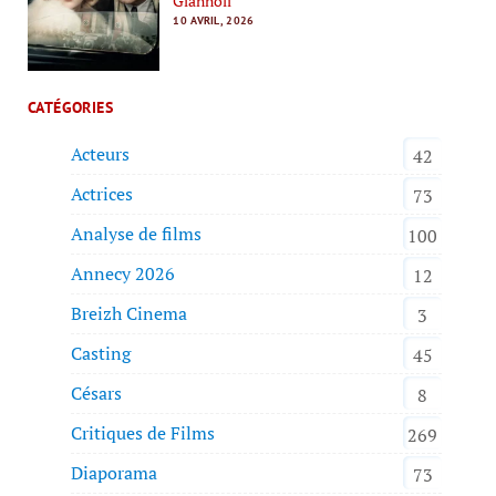
Giannoli
10 AVRIL, 2026
CATÉGORIES
Acteurs
42
Actrices
73
Analyse de films
100
Annecy 2026
12
Breizh Cinema
3
Casting
45
Césars
8
Critiques de Films
269
Diaporama
73