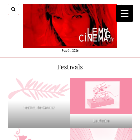
ouvrir
menu
9 août, 2026
Festivals
Festival de Cannes
La Mostra