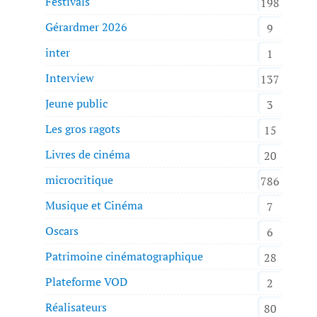
Festivals
198
Gérardmer 2026
9
inter
1
Interview
137
Jeune public
3
Les gros ragots
15
Livres de cinéma
20
microcritique
786
Musique et Cinéma
7
Oscars
6
Patrimoine cinématographique
28
Plateforme VOD
2
Réalisateurs
80