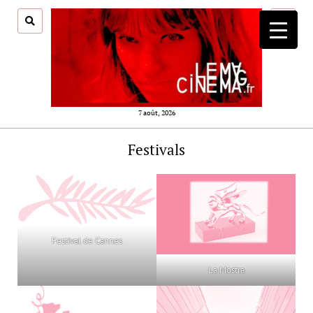
ouvrir
menu
7 août, 2026
Festivals
Festival de Cannes
La Mostra