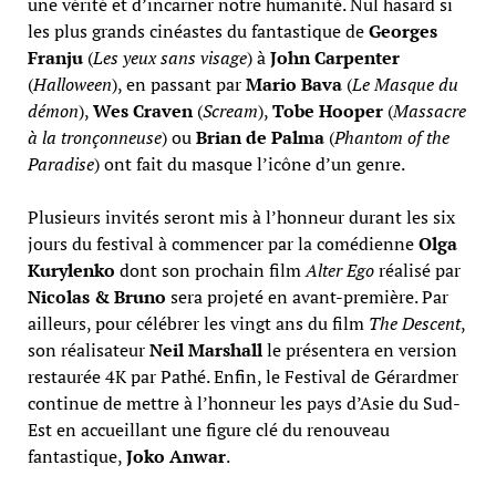
une vérité et d’incarner notre humanité. Nul hasard si
les plus grands cinéastes du fantastique de
Georges
Franju
(
Les
yeux sans visage
) à
John Carpenter
(
Halloween
), en passant par
Mario Bava
(
Le Masque du
démon
),
Wes Craven
(
Scream
),
Tobe Hooper
(
Massacre
à la
tronçonneuse
) ou
Brian de Palma
(
Phantom of the
Paradise
) ont fait du masque l’icône d’un genre.
Plusieurs invités seront mis à l’honneur durant les six
jours du festival à commencer par la comédienne
Olga
Kurylenko
dont son prochain film
Alter Ego
réalisé par
Nicolas & Bruno
sera projeté en avant-première. Par
ailleurs, pour célébrer les vingt ans du film
The Descent
,
son réalisateur
Neil Marshall
le présentera en version
restaurée 4K par Pathé. Enfin, le Festival de Gérardmer
continue de mettre à l’honneur les pays d’Asie du Sud-
Est en accueillant une figure clé du renouveau
fantastique,
Joko Anwar
.