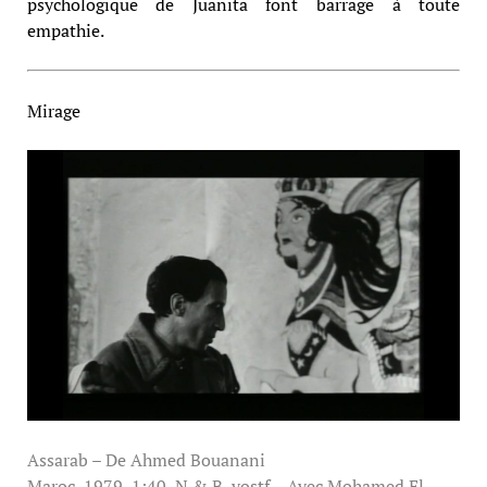
psychologique de Juanita font barrage à toute
empathie.
Mirage
Assarab – De Ahmed Bouanani
Maroc, 1979, 1:40, N & B, vostf – Avec Mohamed El