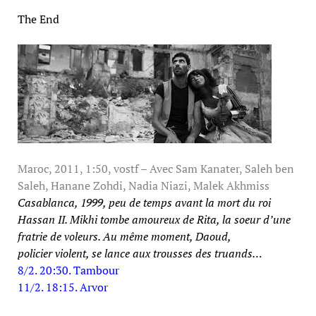
The End
Maroc, 2011, 1:50, vostf – Avec Sam Kanater, Saleh ben
Saleh, Hanane Zohdi, Nadia Niazi, Malek Akhmiss
Casablanca, 1999, peu de temps avant la
mort du roi
Hassan II. Mikhi tombe amoureux
de Rita, la soeur d’une
fratrie de voleurs.
Au même moment, Daoud,
policier
violent, se lance aux trousses des truands…
8/2. 20:30. Tambour
11/2. 18:15. Arvor