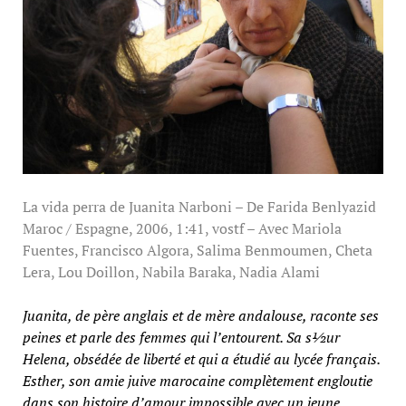
La vida perra de Juanita Narboni – De Farida Benlyazid
Maroc / Espagne, 2006, 1:41, vostf – Avec Mariola
Fuentes, Francisco Algora, Salima Benmoumen, Cheta
Lera, Lou Doillon, Nabila Baraka, Nadia Alami
Juanita, de père anglais et de mère andalouse, raconte ses
peines et parle des femmes qui l’entourent. Sa s½ur
Helena, obsédée de liberté et qui a étudié au lycée français.
Esther, son amie juive marocaine complètement engloutie
dans son histoire d’amour impossible avec un jeune