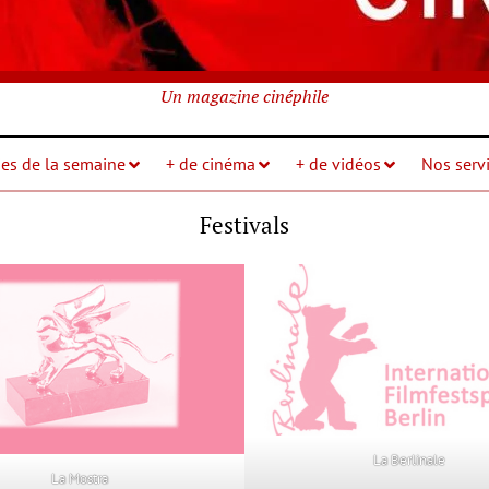
Un magazine cinéphile
ies de la semaine
+ de cinéma
+ de vidéos
Nos servi
Festivals
La Berlinale
La Mostra