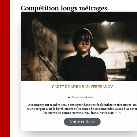
Compétition longs métrages
CADET DE ADILKHAN YERZHANOV
Marine Maudelonde
Accompagnant sa mère venue enseigner dans une école militaire très stricte, un
jeune garçon subit le harcèlement et les coups de ses camarades, avant d’adopte
lui-même un comportement inquiétant. Notre avis: **(*)
Notre critique