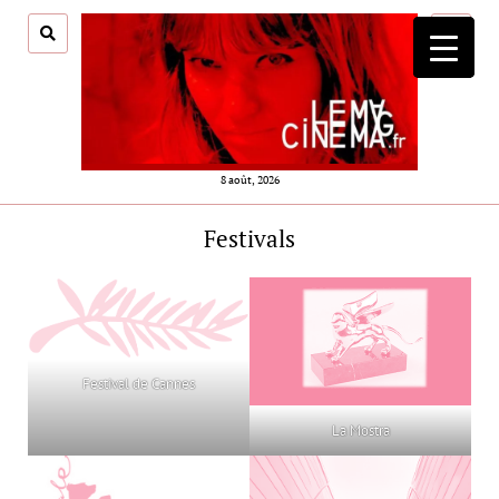
ouvrir
menu
8 août, 2026
Festivals
Festival de Cannes
La Mostra