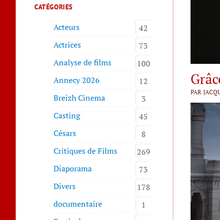
CATÉGORIES
Acteurs
42
Actrices
73
Analyse de films
100
Grâc
Annecy 2026
12
PAR JACQ
Breizh Cinema
3
Casting
45
Césars
8
Critiques de Films
269
Diaporama
73
Divers
178
documentaire
1