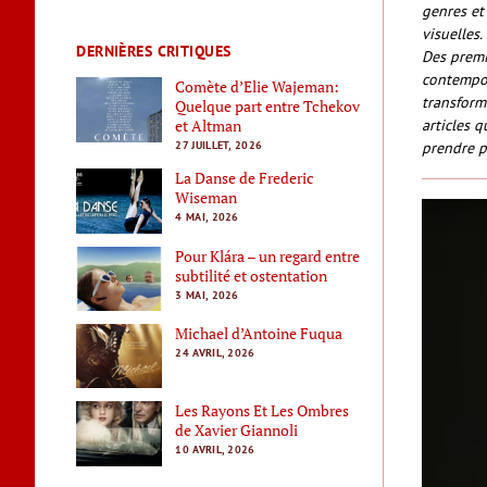
genres et
visuelles.
DERNIÈRES CRITIQUES
Des premi
contempor
Comète d’Elie Wajeman:
transform
Quelque part entre Tchekov
articles q
et Altman
prendre p
27 JUILLET, 2026
La Danse de Frederic
Wiseman
4 MAI, 2026
Pour Klára – un regard entre
subtilité et ostentation
3 MAI, 2026
Michael d’Antoine Fuqua
24 AVRIL, 2026
Les Rayons Et Les Ombres
de Xavier Giannoli
10 AVRIL, 2026