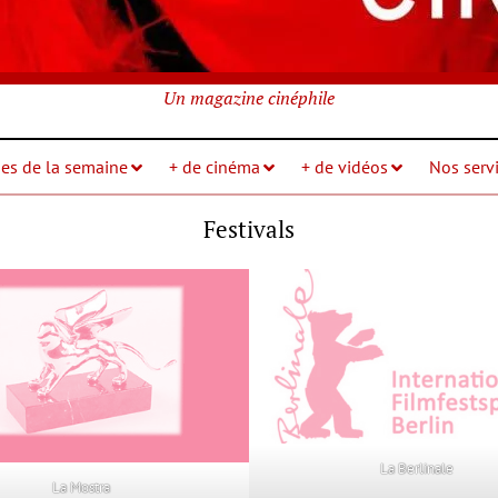
Un magazine cinéphile
ies de la semaine
+ de cinéma
+ de vidéos
Nos servi
Festivals
La Berlinale
La Mostra