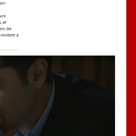
ori-
urs
, et
n, les
invitent à