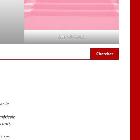
Autres Festivals
ar le
méricain
conti,
s ces