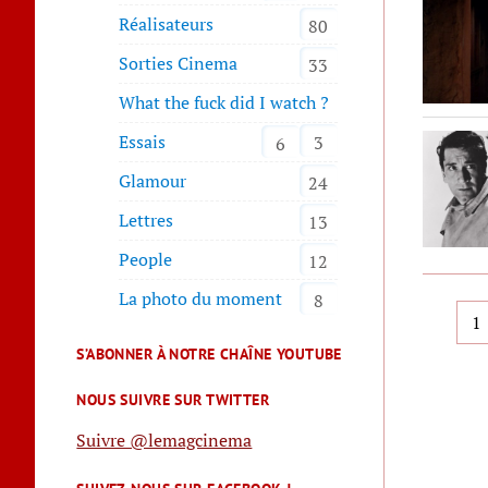
Réalisateurs
80
Sorties Cinema
33
What the fuck did I watch ?
Essais
3
6
Glamour
24
Lettres
13
People
12
La photo du moment
8
Pa
1
de
S’ABONNER À NOTRE CHAÎNE YOUTUBE
pub
NOUS SUIVRE SUR TWITTER
Suivre @lemagcinema