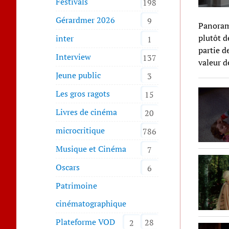
Festivals
198
Gérardmer 2026
9
Panorama
plutôt d
inter
1
partie d
Interview
137
valeur d
Jeune public
3
Les gros ragots
15
Livres de cinéma
20
microcritique
786
Musique et Cinéma
7
Oscars
6
Patrimoine
cinématographique
Plateforme VOD
28
2