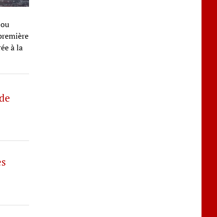
 ou
 première
ée à la
 de
es