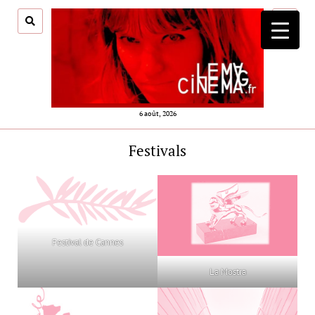
ouvrir
menu
6 août, 2026
Festivals
Festival de Cannes
La Mostra