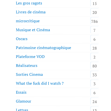
Les gros ragots
15
Livres de cinéma
20
microcritique
786
Musique et Cinéma
7
Oscars
6
Patrimoine cinématographique
28
Plateforme VOD
2
Réalisateurs
80
Sorties Cinema
33
What the fuck did I watch ?
3
Essais
6
Glamour
24
Lettres
13