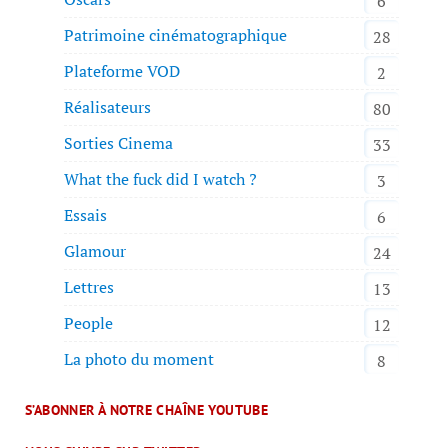
6
Patrimoine cinématographique
28
Plateforme VOD
2
Réalisateurs
80
Sorties Cinema
33
What the fuck did I watch ?
3
Essais
6
Glamour
24
Lettres
13
People
12
La photo du moment
8
S’ABONNER À NOTRE CHAÎNE YOUTUBE