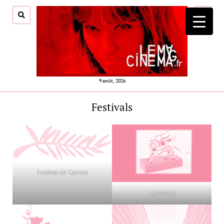
ouvrir
menu
9 août, 2026
Festivals
Festival de Cannes
La Mostra