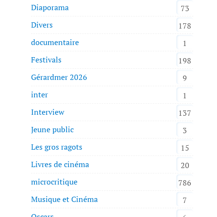
Diaporama
73
Divers
178
documentaire
1
Festivals
198
Gérardmer 2026
9
inter
1
Interview
137
Jeune public
3
Les gros ragots
15
Livres de cinéma
20
microcritique
786
Musique et Cinéma
7
Oscars