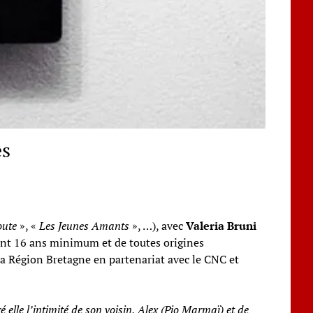
es
oute
», «
Les Jeunes Amants
», …), avec
Valeria Bruni
ant 16 ans minimum et de toutes origines
la Région Bretagne en partenariat avec le CNC et
le l’intimité de son voisin, Alex (Pio Marmaï) et de