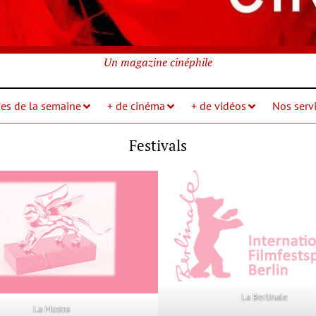
Un magazine cinéphile
ies de la semaine
+ de cinéma
+ de vidéos
Nos servi
Festivals
La Berlinale
La Mostra