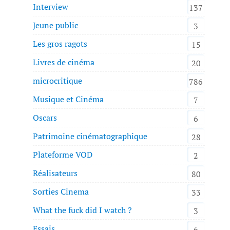
Interview
137
Jeune public
3
Les gros ragots
15
Livres de cinéma
20
microcritique
786
Musique et Cinéma
7
Oscars
6
Patrimoine cinématographique
28
Plateforme VOD
2
Réalisateurs
80
Sorties Cinema
33
What the fuck did I watch ?
3
Essais
6