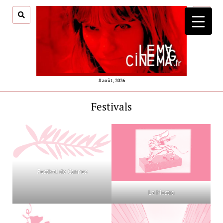
ouvrir
menu
8 août, 2026
Festivals
Festival de Cannes
La Mostra