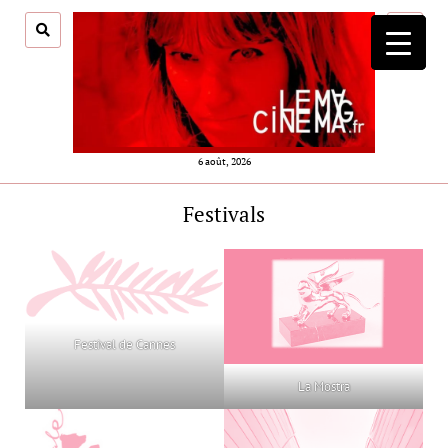
ouvrir
menu
6 août, 2026
Festivals
Festival de Cannes
La Mostra