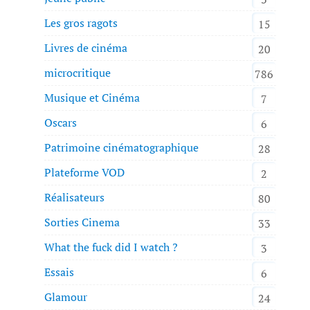
Les gros ragots
15
Livres de cinéma
20
microcritique
786
Musique et Cinéma
7
Oscars
6
Patrimoine cinématographique
28
Plateforme VOD
2
Réalisateurs
80
Sorties Cinema
33
What the fuck did I watch ?
3
Essais
6
Glamour
24