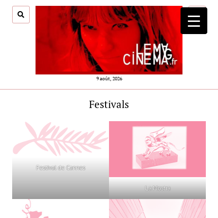
ouvrir
menu
9 août, 2026
Festivals
Festival de Cannes
La Mostra