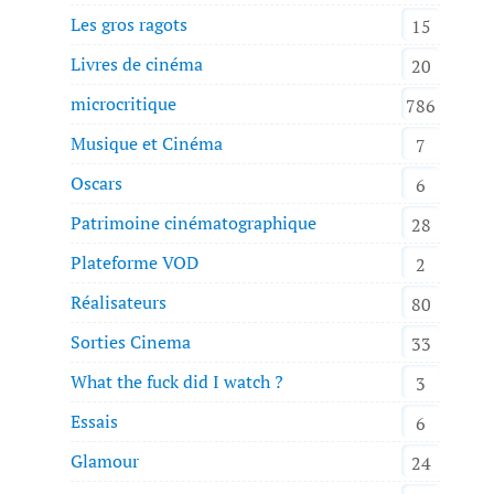
Les gros ragots
15
Livres de cinéma
20
microcritique
786
Musique et Cinéma
7
Oscars
6
Patrimoine cinématographique
28
Plateforme VOD
2
Réalisateurs
80
Sorties Cinema
33
What the fuck did I watch ?
3
Essais
6
Glamour
24