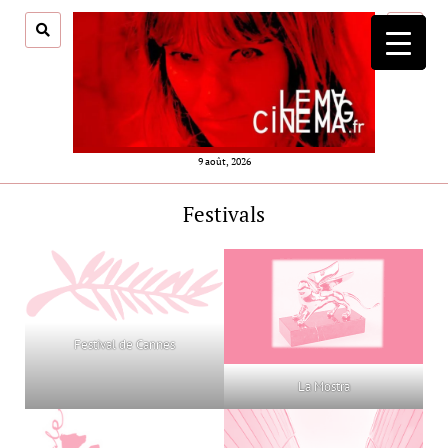
ouvrir
menu
9 août, 2026
Festivals
Festival de Cannes
La Mostra