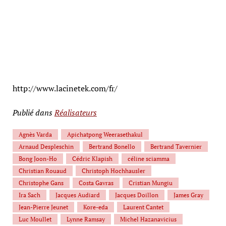
http://www.lacinetek.com/fr/
Publié dans
Réalisateurs
Agnès Varda
Apichatpong Weerasethakul
Arnaud Despleschin
Bertrand Bonello
Bertrand Tavernier
Bong Joon-Ho
Cédric Klapish
céline sciamma
Christian Rouaud
Christoph Hochhausler
Christophe Gans
Costa Gavras
Cristian Mungiu
Ira Sach
Jacques Audiard
Jacques Doillon
James Gray
Jean-Pierre Jeunet
Kore-eda
Laurent Cantet
Luc Moullet
Lynne Ramsay
Michel Hazanavicius