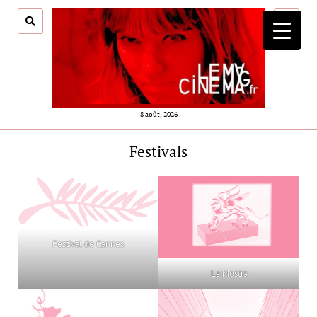
ouvrir
menu
8 août, 2026
Festivals
Festival de Cannes
La Mostra