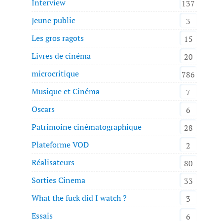
Interview
137
Jeune public
3
Les gros ragots
15
Livres de cinéma
20
microcritique
786
Musique et Cinéma
7
Oscars
6
Patrimoine cinématographique
28
Plateforme VOD
2
Réalisateurs
80
Sorties Cinema
33
What the fuck did I watch ?
3
Essais
6