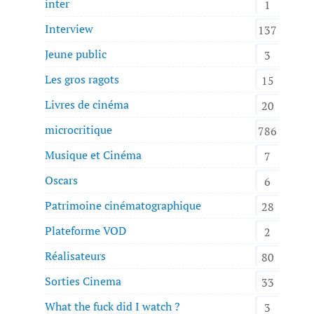
inter
1
Interview
137
Jeune public
3
Les gros ragots
15
Livres de cinéma
20
microcritique
786
Musique et Cinéma
7
Oscars
6
Patrimoine cinématographique
28
Plateforme VOD
2
Réalisateurs
80
Sorties Cinema
33
What the fuck did I watch ?
3