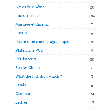
Livres de cinéma
20
microcritique
786
Musique et Cinéma
7
Oscars
6
Patrimoine cinématographique
28
Plateforme VOD
2
Réalisateurs
80
Sorties Cinema
33
What the fuck did I watch ?
3
Essais
6
Glamour
24
Lettres
13