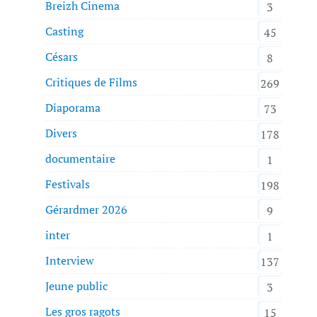
Breizh Cinema
3
Casting
45
Césars
8
Critiques de Films
269
Diaporama
73
Divers
178
documentaire
1
Festivals
198
Gérardmer 2026
9
inter
1
Interview
137
Jeune public
3
Les gros ragots
15