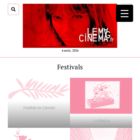
ouvrir
menu
6 août, 2026
Festivals
Festival de Cannes
La Mostra