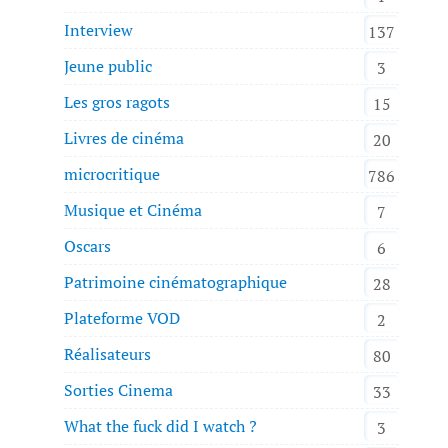
Interview
137
Jeune public
3
Les gros ragots
15
Livres de cinéma
20
microcritique
786
Musique et Cinéma
7
Oscars
6
Patrimoine cinématographique
28
Plateforme VOD
2
Réalisateurs
80
Sorties Cinema
33
What the fuck did I watch ?
3