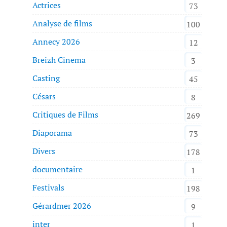
Actrices
73
Analyse de films
100
Annecy 2026
12
Breizh Cinema
3
Casting
45
Césars
8
Critiques de Films
269
Diaporama
73
Divers
178
documentaire
1
Festivals
198
Gérardmer 2026
9
inter
1