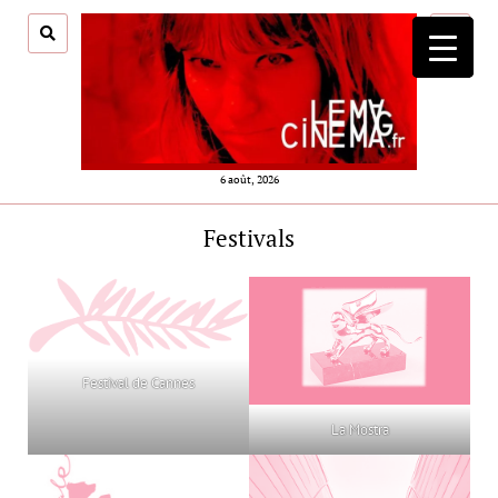
ouvrir
menu
6 août, 2026
Festivals
Festival de Cannes
La Mostra