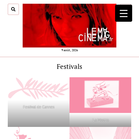
ouvrir
menu
9 août, 2026
Festivals
Festival de Cannes
La Mostra