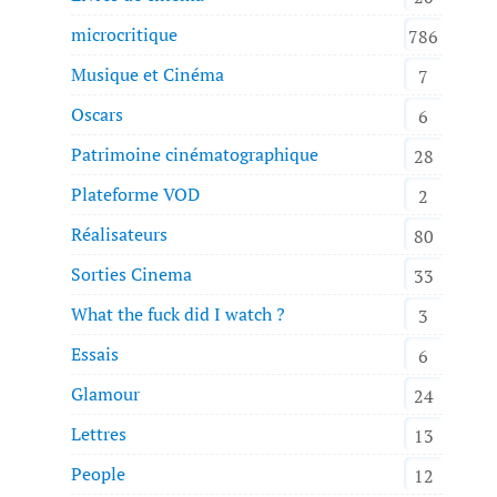
microcritique
786
Musique et Cinéma
7
Oscars
6
Patrimoine cinématographique
28
Plateforme VOD
2
Réalisateurs
80
Sorties Cinema
33
What the fuck did I watch ?
3
Essais
6
Glamour
24
Lettres
13
People
12