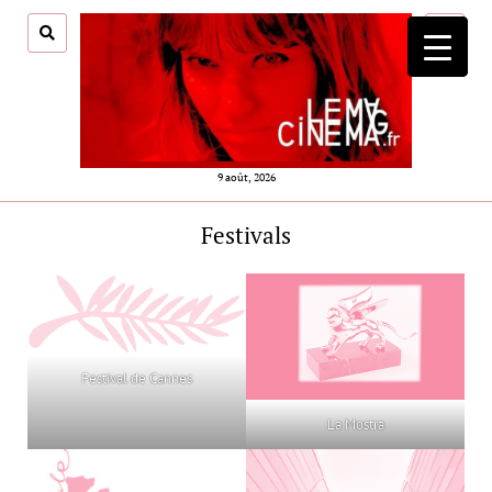
ouvrir
menu
9 août, 2026
Festivals
Festival de Cannes
La Mostra