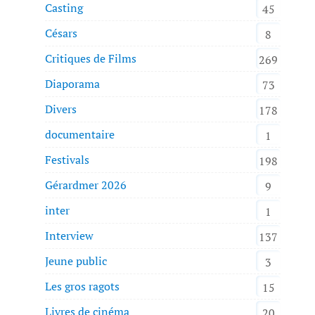
Casting
45
Césars
8
Critiques de Films
269
Diaporama
73
Divers
178
documentaire
1
Festivals
198
Gérardmer 2026
9
inter
1
Interview
137
Jeune public
3
Les gros ragots
15
Livres de cinéma
20