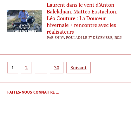
Laurent dans le vent d’Anton
Balekdjian, Mattéo Eustachon,
Léo Couture : La Douceur
hivernale + rencontre avec les
réalisateurs
PAR SHIVA FOULADI LE 27 DÉCEMBRE, 2025
Pagination
1
2
…
30
Suivant
des
publications
FAITES-NOUS CONNAÎTRE …