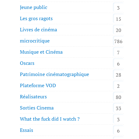
Jeune public
3
Les gros ragots
15
Livres de cinéma
20
microcritique
786
Musique et Cinéma
7
Oscars
6
Patrimoine cinématographique
28
Plateforme VOD
2
Réalisateurs
80
Sorties Cinema
33
What the fuck did I watch ?
3
Essais
6