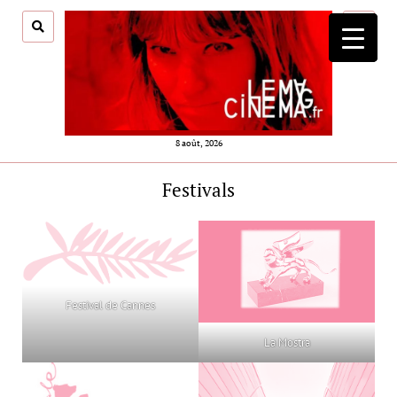
ouvrir
menu
8 août, 2026
Festivals
Festival de Cannes
La Mostra