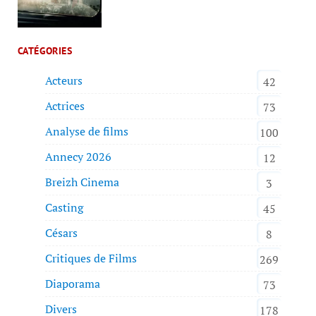
CATÉGORIES
Acteurs
42
Actrices
73
Analyse de films
100
Annecy 2026
12
Breizh Cinema
3
Casting
45
Césars
8
Critiques de Films
269
Diaporama
73
Divers
178