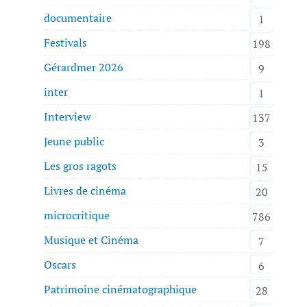
documentaire
1
Festivals
198
Gérardmer 2026
9
inter
1
Interview
137
Jeune public
3
Les gros ragots
15
Livres de cinéma
20
microcritique
786
Musique et Cinéma
7
Oscars
6
Patrimoine cinématographique
28