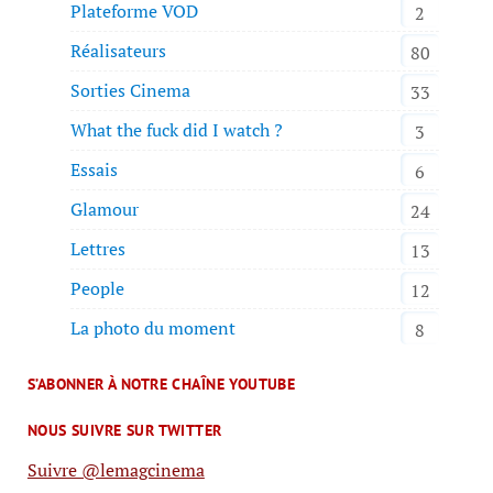
Plateforme VOD
2
Réalisateurs
80
Sorties Cinema
33
What the fuck did I watch ?
3
Essais
6
Glamour
24
Lettres
13
People
12
La photo du moment
8
S’ABONNER À NOTRE CHAÎNE YOUTUBE
NOUS SUIVRE SUR TWITTER
Suivre @lemagcinema