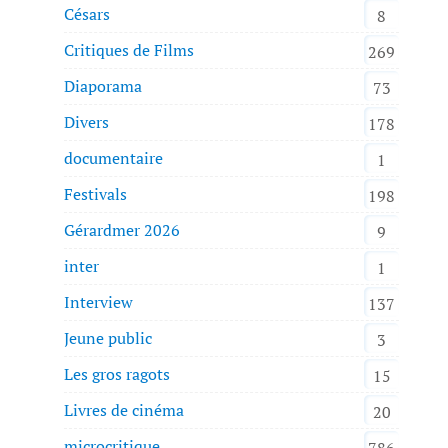
Césars
8
Critiques de Films
269
Diaporama
73
Divers
178
documentaire
1
Festivals
198
Gérardmer 2026
9
inter
1
Interview
137
Jeune public
3
Les gros ragots
15
Livres de cinéma
20
microcritique
786