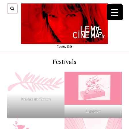
ouvrir
menu
7 août, 2026
Festivals
Festival de Cannes
La Mostra