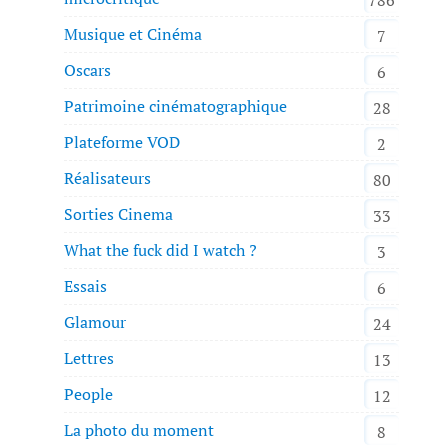
Musique et Cinéma
7
Oscars
6
Patrimoine cinématographique
28
Plateforme VOD
2
Réalisateurs
80
Sorties Cinema
33
What the fuck did I watch ?
3
Essais
6
Glamour
24
Lettres
13
People
12
La photo du moment
8