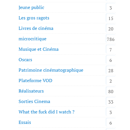
Jeune public
3
Les gros ragots
15
Livres de cinéma
20
microcritique
786
Musique et Cinéma
7
Oscars
6
Patrimoine cinématographique
28
Plateforme VOD
2
Réalisateurs
80
Sorties Cinema
33
What the fuck did I watch ?
3
Essais
6