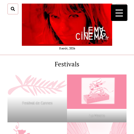
ouvrir
menu
8 août, 2026
Festivals
Festival de Cannes
La Mostra