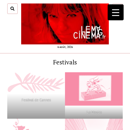
ouvrir
menu
6 août, 2026
Festivals
Festival de Cannes
La Mostra