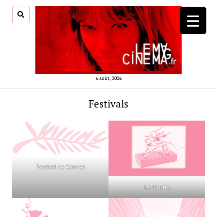
ouvrir
menu
6 août, 2026
Festivals
Festival de Cannes
La Mostra