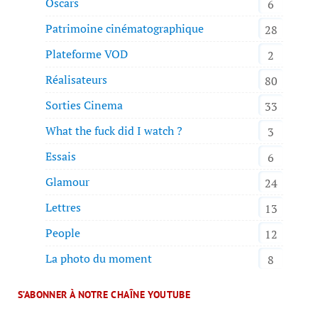
Oscars
6
Patrimoine cinématographique
28
Plateforme VOD
2
Réalisateurs
80
Sorties Cinema
33
What the fuck did I watch ?
3
Essais
6
Glamour
24
Lettres
13
People
12
La photo du moment
8
S’ABONNER À NOTRE CHAÎNE YOUTUBE