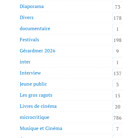
Diaporama
73
Divers
178
documentaire
1
Festivals
198
Gérardmer 2026
9
inter
1
Interview
137
Jeune public
3
Les gros ragots
15
Livres de cinéma
20
microcritique
786
Musique et Cinéma
7