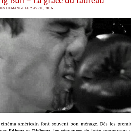
ng Bull – La grâce du taureau
ES DEMANGE LE 2 AVRIL, 2016
 cinéma américain font souvent bon ménage. Dès les premie
 par
Edison
et
Dickson
, les séquences de lutte remportent 