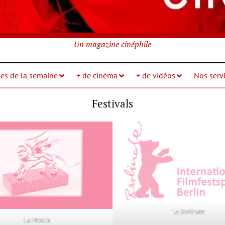
Un magazine cinéphile
ies de la semaine
+ de cinéma
+ de vidéos
Nos servi
Festivals
La Berlinale
La Mostra