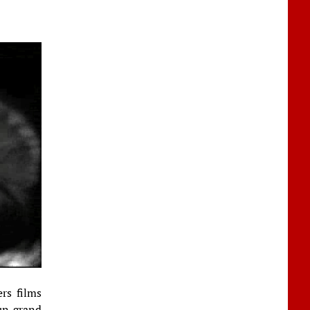
rs films
un grand