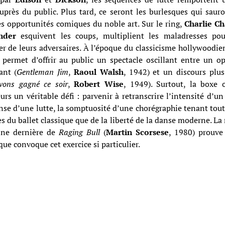
uprès du public. Plus tard, ce seront les burlesques qui sauro
es opportunités comiques du noble art. Sur le ring,
Charlie Ch
nder
esquivent les coups, multiplient les maladresses po
r de leurs adversaires. À l’époque du classicisme hollywoodien
 permet d’offrir au public un spectacle oscillant entre un o
ant (
Gentleman Jim
,
Raoul Walsh
, 1942) et un discours plus
vons gagné ce soir
,
Robert Wise
, 1949). Surtout, la boxe 
eurs un véritable défi : parvenir à retranscrire l’intensité d’u
nse d’une lutte, la somptuosité d’une chorégraphie tenant tout 
es du ballet classique que de la liberté de la danse moderne. La 
ine dernière de
Raging Bull
(
Martin Scorsese
, 1980) prouve
que convoque cet exercice si particulier.