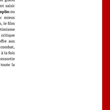
nt saisir
aplin
ou
ur mieux
, le film
ptimisme
 critique
offre aux
n combat,
à la fois
ressortie
 toute la