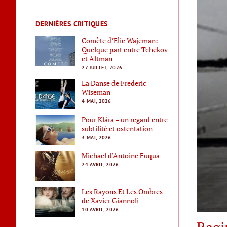
DERNIÈRES CRITIQUES
Comète d’Elie Wajeman:
Quelque part entre Tchekov
et Altman
27 JUILLET, 2026
La Danse de Frederic
Wiseman
4 MAI, 2026
Pour Klára – un regard entre
subtilité et ostentation
3 MAI, 2026
Michael d’Antoine Fuqua
24 AVRIL, 2026
Les Rayons Et Les Ombres
de Xavier Giannoli
10 AVRIL, 2026