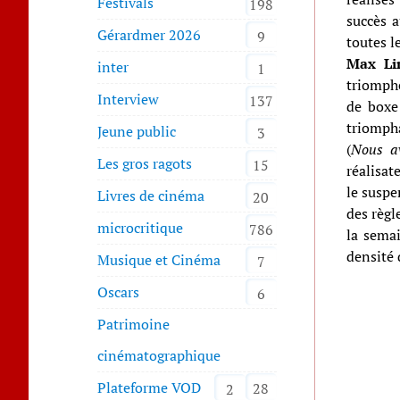
Festivals
198
succès a
Gérardmer 2026
9
toutes l
Max Li
inter
1
triomphe
Interview
137
de boxe
triomph
Jeune public
3
(
Nous a
Les gros ragots
15
réalisat
le suspe
Livres de cinéma
20
des règl
microcritique
786
la sema
densité 
Musique et Cinéma
7
Oscars
6
Patrimoine
cinématographique
Plateforme VOD
28
2