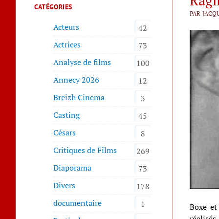
Ragi
CATÉGORIES
PAR JACQU
Acteurs
42
Actrices
73
Analyse de films
100
Annecy 2026
12
Breizh Cinema
3
Casting
45
Césars
8
Critiques de Films
269
Diaporama
73
Divers
178
documentaire
1
Boxe et
réalisés