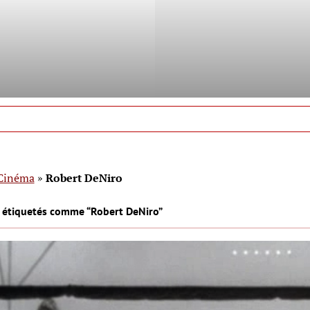
Cinéma
»
Robert DeNiro
s étiquetés comme “Robert DeNiro”