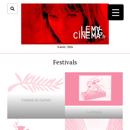
ouvrir
menu
8 août, 2026
Festivals
Festival de Cannes
La Mostra