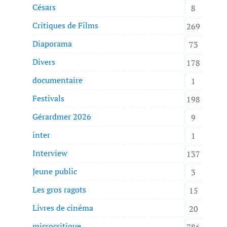
Césars
8
Critiques de Films
269
Diaporama
73
Divers
178
documentaire
1
Festivals
198
Gérardmer 2026
9
inter
1
Interview
137
Jeune public
3
Les gros ragots
15
Livres de cinéma
20
microcritique
786