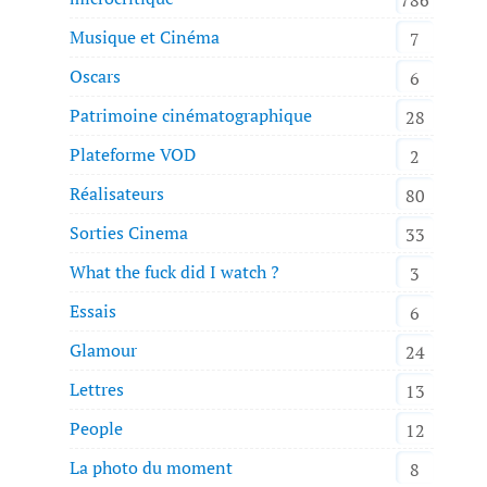
Musique et Cinéma
7
Oscars
6
Patrimoine cinématographique
28
Plateforme VOD
2
Réalisateurs
80
Sorties Cinema
33
What the fuck did I watch ?
3
Essais
6
Glamour
24
Lettres
13
People
12
La photo du moment
8