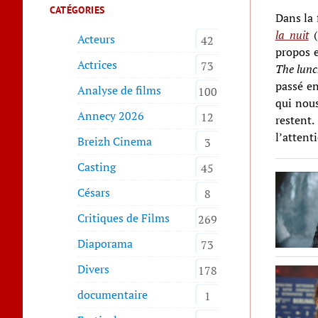
CATÉGORIES
Dans la
la nuit
(
Acteurs
42
propos 
Actrices
73
The lun
passé en
Analyse de films
100
qui nous
Annecy 2026
12
restent
l’attent
Breizh Cinema
3
Casting
45
Césars
8
Critiques de Films
269
Diaporama
73
Divers
178
documentaire
1