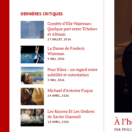
DERNIÈRES CRITIQUES
Comète d’Elie Wajeman:
Quelque part entre Tchekov
et Altman
27 JUILLET, 2026
La Danse de Frederic
Wiseman
4 MAI, 2026
Pour Klára – un regard entre
subtilité et ostentation
3 MAI, 2026
Michael d’Antoine Fuqua
24 AVRIL, 2026
Les Rayons Et Les Ombres
de Xavier Giannoli
À l’
10 AVRIL, 2026
PAR PHILI