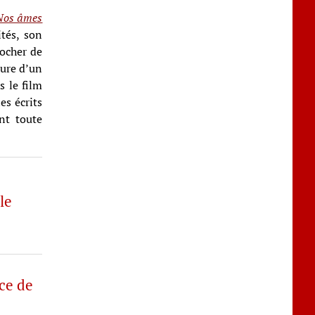
Nos âmes
ités, son
rocher de
ture d’un
s le film
es écrits
nt toute
le
ce de