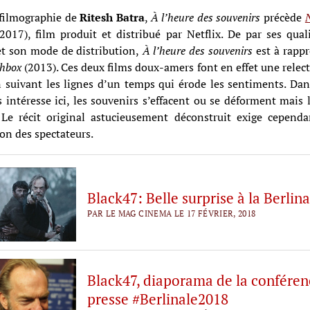
 filmographie de
Ritesh Batra
,
À l’heure des souvenirs
précède
2017), film produit et distribué par Netflix. De par ses qual
et son mode de distribution,
À l’heure des souvenirs
est à rapp
chbox
(2013). Ces deux films doux-amers font en effet une relec
 suivant les lignes d’un temps qui érode les sentiments. Dan
 intéresse ici, les souvenirs s’effacent ou se déforment mais l
. Le récit original astucieusement déconstruit exige cependa
ion des spectateurs.
Black47: Belle surprise à la Berlina
PAR LE MAG CINEMA LE 17 FÉVRIER, 2018
Black47, diaporama de la conféren
presse #Berlinale2018