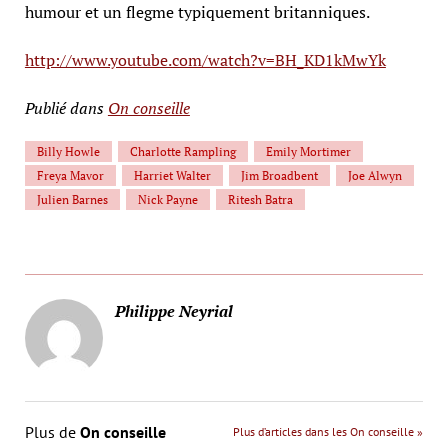
humour et un flegme typiquement britanniques.
http://www.youtube.com/watch?v=BH_KD1kMwYk
Publié dans
On conseille
Billy Howle
Charlotte Rampling
Emily Mortimer
Freya Mavor
Harriet Walter
Jim Broadbent
Joe Alwyn
Julien Barnes
Nick Payne
Ritesh Batra
Philippe Neyrial
Plus de
On conseille
Plus d’articles dans les On conseille »