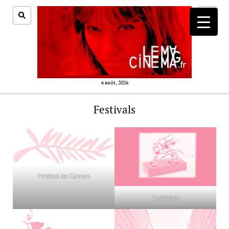
ouvrir
menu
6 août, 2026
Festivals
Festival de Cannes
La Mostra