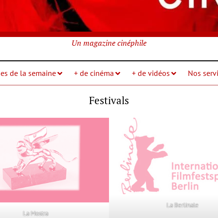
Un magazine cinéphile
ies de la semaine
+ de cinéma
+ de vidéos
Nos servi
Festivals
La Berlinale
La Mostra