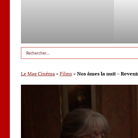
Le Mag Cinéma
»
Films
»
Nos âmes la nuit – Revenir