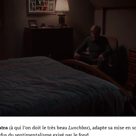
atra
(à qui l’on doit le très beau
Lunchbox
), adapte sa mise en s
efus du sentimentalisme exigé par le fond.