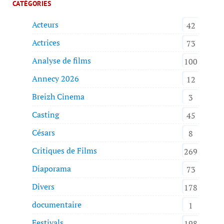
CATÉGORIES
Acteurs
42
Actrices
73
Analyse de films
100
Annecy 2026
12
Breizh Cinema
3
Casting
45
Césars
8
Critiques de Films
269
Diaporama
73
Divers
178
documentaire
1
Festivals
198