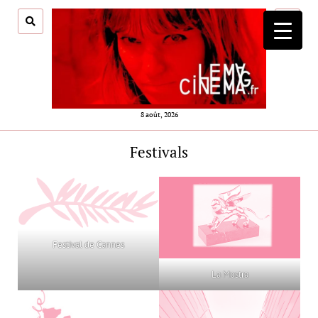
ouvrir
menu
8 août, 2026
Festivals
Festival de Cannes
La Mostra