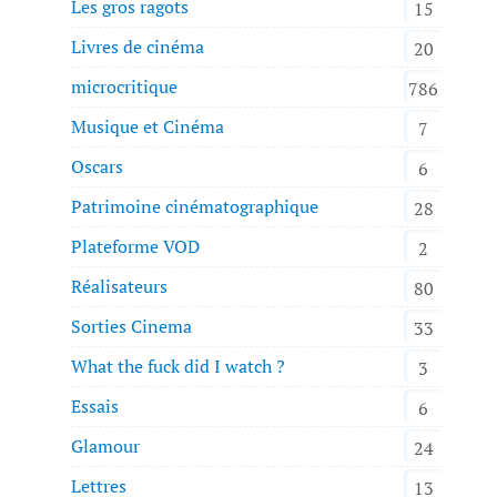
Les gros ragots
15
Livres de cinéma
20
microcritique
786
Musique et Cinéma
7
Oscars
6
Patrimoine cinématographique
28
Plateforme VOD
2
Réalisateurs
80
Sorties Cinema
33
What the fuck did I watch ?
3
Essais
6
Glamour
24
Lettres
13