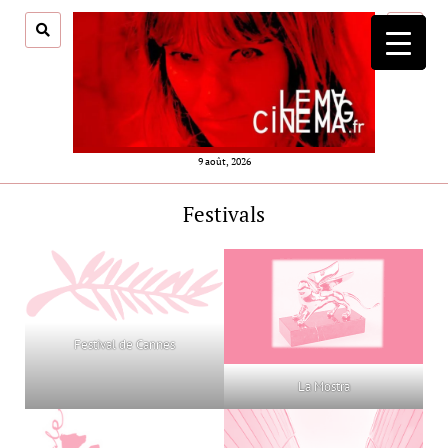
ouvrir
menu
9 août, 2026
Festivals
Festival de Cannes
La Mostra