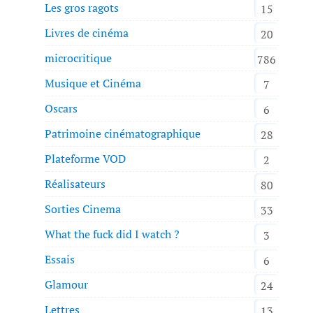
Les gros ragots
15
Livres de cinéma
20
microcritique
786
Musique et Cinéma
7
Oscars
6
Patrimoine cinématographique
28
Plateforme VOD
2
Réalisateurs
80
Sorties Cinema
33
What the fuck did I watch ?
3
Essais
6
Glamour
24
Lettres
13