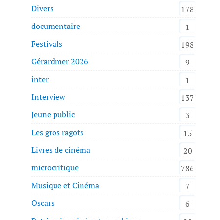
Divers
178
documentaire
1
Festivals
198
Gérardmer 2026
9
inter
1
Interview
137
Jeune public
3
Les gros ragots
15
Livres de cinéma
20
microcritique
786
Musique et Cinéma
7
Oscars
6