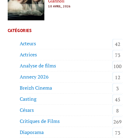
Giannoli
10 AVRIL, 2026
CATÉGORIES
Acteurs
42
Actrices
73
Analyse de films
100
Annecy 2026
12
Breizh Cinema
3
Casting
45
Césars
8
Critiques de Films
269
Diaporama
73