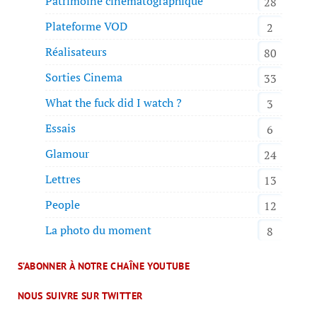
Patrimoine cinématographique
28
Plateforme VOD
2
Réalisateurs
80
Sorties Cinema
33
What the fuck did I watch ?
3
Essais
6
Glamour
24
Lettres
13
People
12
La photo du moment
8
S’ABONNER À NOTRE CHAÎNE YOUTUBE
NOUS SUIVRE SUR TWITTER