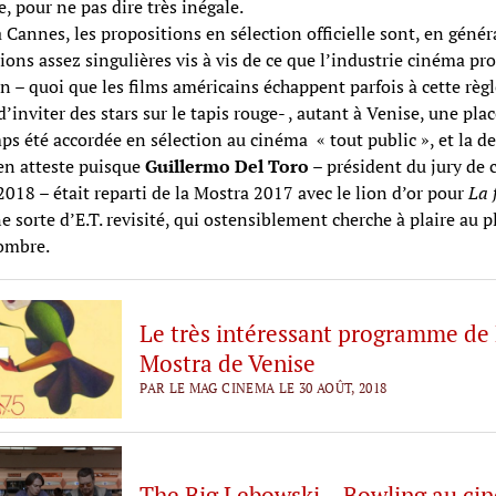
e, pour ne pas dire très inégale.
 Cannes, les propositions en sélection officielle sont, en généra
ions assez singulières vis à vis de ce que l’industrie cinéma pr
n – quoi que les films américains échappent parfois à cette règ
 d’inviter des stars sur le tapis rouge- , autant à Venise, une plac
ps été accordée en sélection au cinéma « tout public », et la d
en atteste puisque
Guillermo Del Toro
– président du jury de 
2018 – était reparti de la Mostra 2017 avec le lion d’or pour
La 
 sorte d’E.T. revisité, qui ostensiblement cherche à plaire au p
ombre.
Le très intéressant programme de
Mostra de Venise
PAR LE MAG CINEMA LE 30 AOÛT, 2018
The Big Lebowski – Bowling au ci