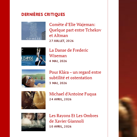
DERNIÈRES CRITIQUES
Comète d’Elie Wajeman:
Quelque part entre Tchekov
et Altman
27 JUILLET, 2026
La Danse de Frederic
Wiseman
4 MAI, 2026
Pour Klára – un regard entre
subtilité et ostentation
3 MAI, 2026
Michael d’Antoine Fuqua
24 AVRIL, 2026
Les Rayons Et Les Ombres
de Xavier Giannoli
10 AVRIL, 2026