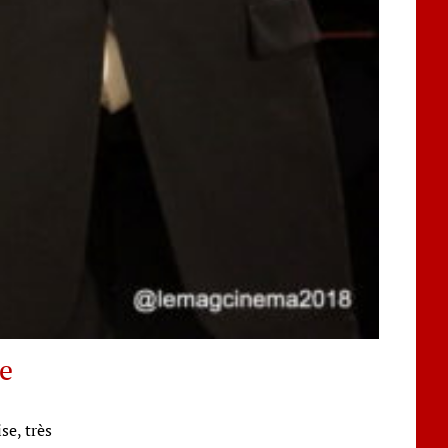
e
se, très