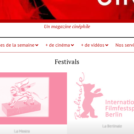
Un magazine cinéphile
ies de la semaine
+ de cinéma
+ de vidéos
Nos servi
Festivals
La Berlinale
La Mostra