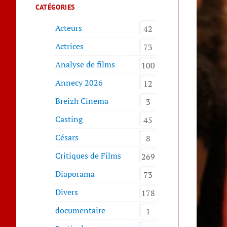
CATÉGORIES
Acteurs
42
Actrices
73
Analyse de films
100
Annecy 2026
12
Breizh Cinema
3
Casting
45
Césars
8
Critiques de Films
269
Diaporama
73
Divers
178
documentaire
1