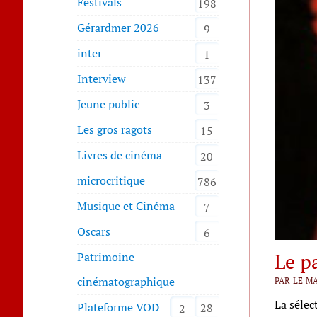
Festivals
198
Gérardmer 2026
9
inter
1
Interview
137
Jeune public
3
Les gros ragots
15
Livres de cinéma
20
microcritique
786
Musique et Cinéma
7
Oscars
6
Le p
Patrimoine
cinématographique
PAR LE MA
La sélec
Plateforme VOD
28
2