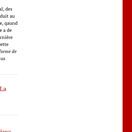
l, des
oduit au
le, qaund
e a de
ernière
cette
forme de
lus
 La
néma