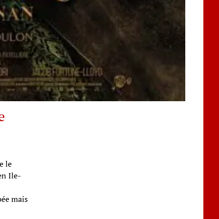
e
e le
en Ile-
pée mais