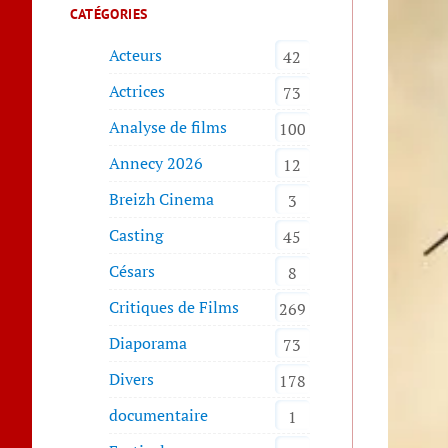
CATÉGORIES
Acteurs
42
Actrices
73
Analyse de films
100
Annecy 2026
12
Breizh Cinema
3
Casting
45
Césars
8
Critiques de Films
269
Diaporama
73
Divers
178
documentaire
1