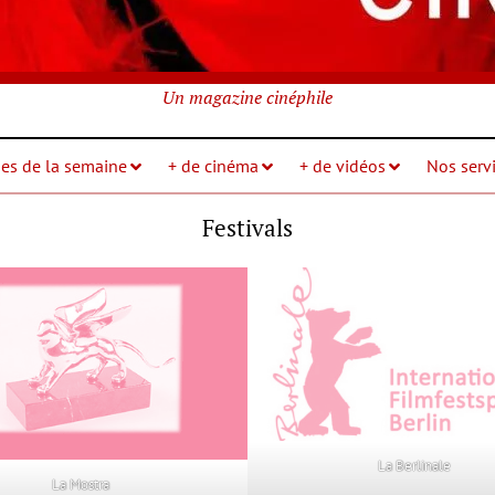
Un magazine cinéphile
ies de la semaine
+ de cinéma
+ de vidéos
Nos servi
Festivals
La Berlinale
La Mostra