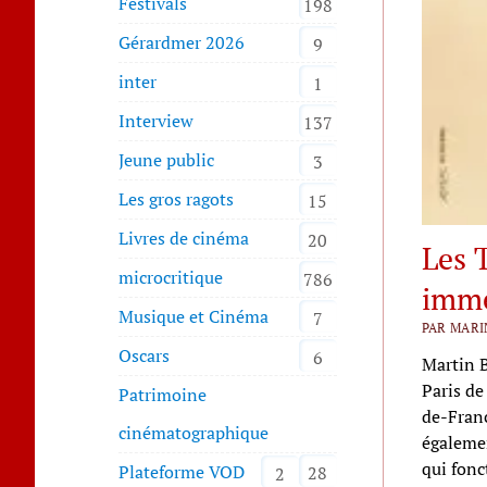
Festivals
198
Gérardmer 2026
9
inter
1
Interview
137
Jeune public
3
Les gros ragots
15
Livres de cinéma
20
Les 
microcritique
786
imme
Musique et Cinéma
7
PAR MARI
Oscars
6
Martin B
Paris de
Patrimoine
de-Franc
cinématographique
égalemen
qui fon
Plateforme VOD
28
2