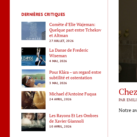
DERNIÈRES CRITIQUES
Comète d’Elie Wajeman:
Quelque part entre Tchekov
et Altman
27 JUILLET, 2026
La Danse de Frederic
Wiseman
4 MAI, 2026
Pour Klára – un regard entre
subtilité et ostentation
3 MAI, 2026
Chez
Michael d’Antoine Fuqua
24 AVRIL, 2026
PAR EMILI
Notre av
Les Rayons Et Les Ombres
de Xavier Giannoli
10 AVRIL, 2026