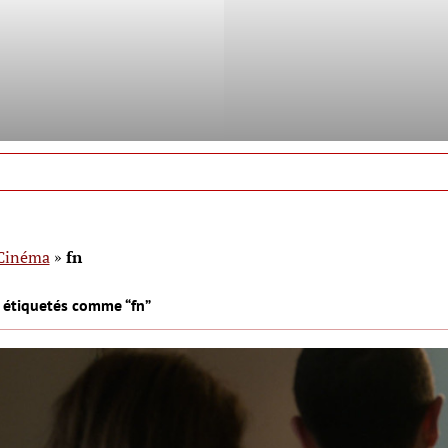
Cinéma
»
fn
 étiquetés comme “fn”