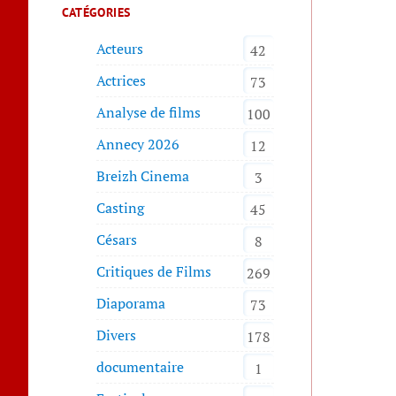
CATÉGORIES
Acteurs
42
Actrices
73
Analyse de films
100
Annecy 2026
12
Breizh Cinema
3
Casting
45
Césars
8
Critiques de Films
269
Diaporama
73
Divers
178
documentaire
1