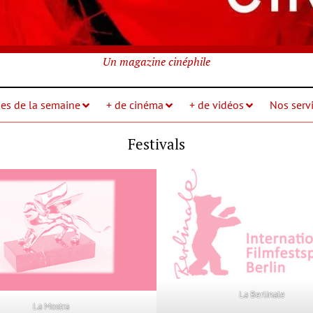
Un magazine cinéphile
ies de la semaine
+ de cinéma
+ de vidéos
Nos servi
Festivals
La Berlinale
La Mostra