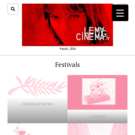
ouvrir
menu
9 août, 2026
Festivals
Festival de Cannes
La Mostra