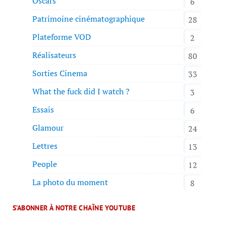
Oscars
6
Patrimoine cinématographique
28
Plateforme VOD
2
Réalisateurs
80
Sorties Cinema
33
What the fuck did I watch ?
3
Essais
6
Glamour
24
Lettres
13
People
12
La photo du moment
8
S’ABONNER À NOTRE CHAÎNE YOUTUBE