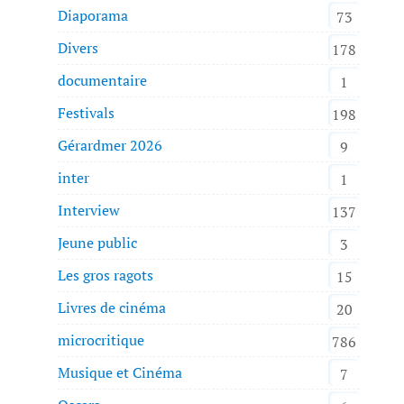
Diaporama
73
Divers
178
documentaire
1
Festivals
198
Gérardmer 2026
9
inter
1
Interview
137
Jeune public
3
Les gros ragots
15
Livres de cinéma
20
microcritique
786
Musique et Cinéma
7