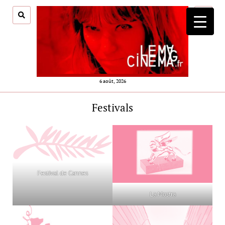
ouvrir
menu
6 août, 2026
Festivals
Festival de Cannes
La Mostra