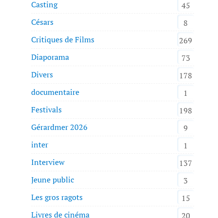
Casting
45
Césars
8
Critiques de Films
269
Diaporama
73
Divers
178
documentaire
1
Festivals
198
Gérardmer 2026
9
inter
1
Interview
137
Jeune public
3
Les gros ragots
15
Livres de cinéma
20