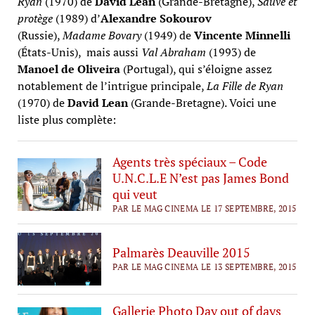
Ryan
(1970) de
David Lean
(Grande-Bretagne),
Sauve et
protège
(1989) d’
Alexandre Sokourov
(Russie),
Madame Bovary
(1949) de
Vincente Minnelli
(États-Unis), mais aussi
Val Abraham
(1993) de
Manoel de Oliveira
(Portugal), qui s’éloigne assez
notablement de l’intrigue principale,
La Fille de Ryan
(1970) de
David Lean
(Grande-Bretagne). Voici une
liste plus complète:
Agents très spéciaux – Code
U.N.C.L.E N’est pas James Bond
qui veut
PAR LE MAG CINEMA LE 17 SEPTEMBRE, 2015
Palmarès Deauville 2015
PAR LE MAG CINEMA LE 13 SEPTEMBRE, 2015
Gallerie Photo Day out of days