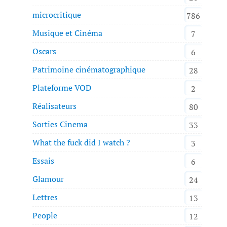
microcritique
786
Musique et Cinéma
7
Oscars
6
Patrimoine cinématographique
28
Plateforme VOD
2
Réalisateurs
80
Sorties Cinema
33
What the fuck did I watch ?
3
Essais
6
Glamour
24
Lettres
13
People
12