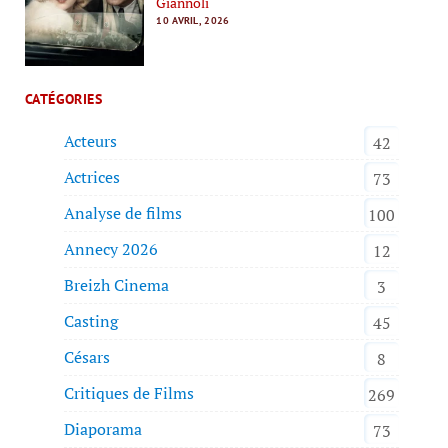
Giannoli
10 AVRIL, 2026
CATÉGORIES
Acteurs
42
Actrices
73
Analyse de films
100
Annecy 2026
12
Breizh Cinema
3
Casting
45
Césars
8
Critiques de Films
269
Diaporama
73