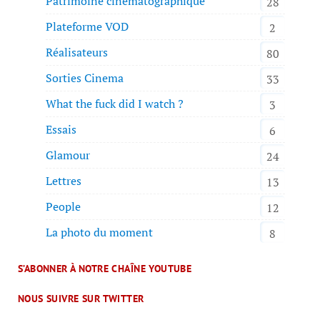
Patrimoine cinématographique
28
Plateforme VOD
2
Réalisateurs
80
Sorties Cinema
33
What the fuck did I watch ?
3
Essais
6
Glamour
24
Lettres
13
People
12
La photo du moment
8
S’ABONNER À NOTRE CHAÎNE YOUTUBE
NOUS SUIVRE SUR TWITTER