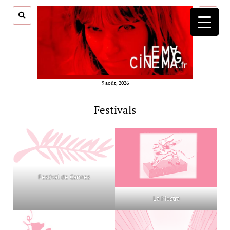
ouvrir
menu
9 août, 2026
Festivals
Festival de Cannes
La Mostra