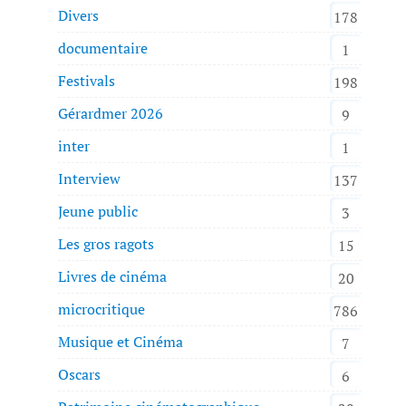
Divers
178
documentaire
1
Festivals
198
Gérardmer 2026
9
inter
1
Interview
137
Jeune public
3
Les gros ragots
15
Livres de cinéma
20
microcritique
786
Musique et Cinéma
7
Oscars
6