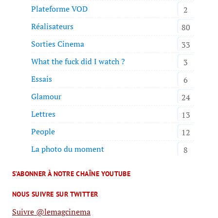
Plateforme VOD
2
Réalisateurs
80
Sorties Cinema
33
What the fuck did I watch ?
3
Essais
6
Glamour
24
Lettres
13
People
12
La photo du moment
8
S’ABONNER À NOTRE CHAÎNE YOUTUBE
NOUS SUIVRE SUR TWITTER
Suivre @lemagcinema