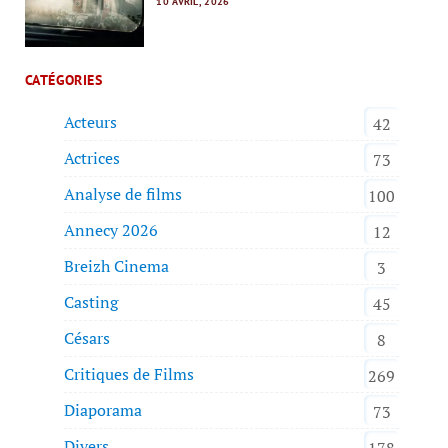
10 AVRIL, 2026
CATÉGORIES
Acteurs
42
Actrices
73
Analyse de films
100
Annecy 2026
12
Breizh Cinema
3
Casting
45
Césars
8
Critiques de Films
269
Diaporama
73
Divers
178