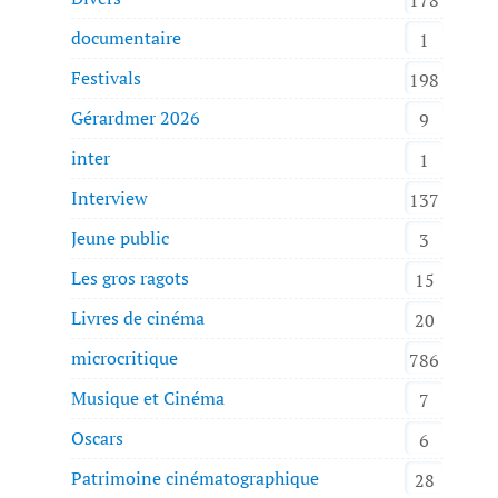
documentaire
1
Festivals
198
Gérardmer 2026
9
inter
1
Interview
137
Jeune public
3
Les gros ragots
15
Livres de cinéma
20
microcritique
786
Musique et Cinéma
7
Oscars
6
Patrimoine cinématographique
28