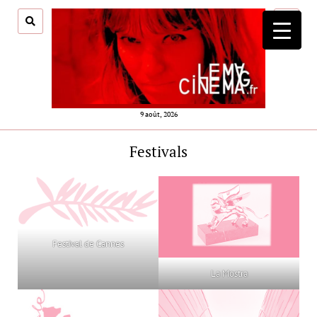
ouvrir
menu
9 août, 2026
Festivals
Festival de Cannes
La Mostra