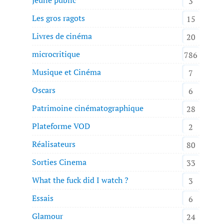
3
Les gros ragots
15
Livres de cinéma
20
microcritique
786
Musique et Cinéma
7
Oscars
6
Patrimoine cinématographique
28
Plateforme VOD
2
Réalisateurs
80
Sorties Cinema
33
What the fuck did I watch ?
3
Essais
6
Glamour
24