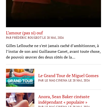
L’amour (pas si) ouf
PAR FRÉDÉRIC ROUGEOT LE 28 MAI, 2024
Gilles Lellouche ne s’est jamais caché d’ambitionner, à
l’instar de son ami Guillaume Canet, avant toute chose,
de pouvoir œuvrer des deux côtés de la…
Le Grand Tour de Miguel Gomes
PAR LE MAG CINEMA LE 28 MAI, 2024
Anora, Sean Baker cinéaste
indépendant « populaire »
PAR LE MAG CINEMA LE 28 MAI, 2024