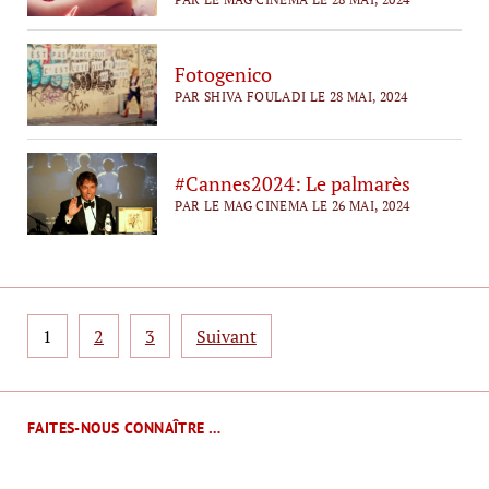
Fotogenico
PAR SHIVA FOULADI LE 28 MAI, 2024
#Cannes2024: Le palmarès
PAR LE MAG CINEMA LE 26 MAI, 2024
Pagination
1
2
3
Suivant
des
publications
FAITES-NOUS CONNAÎTRE …