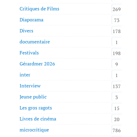
Critiques de Films
269
Diaporama
73
Divers
178
documentaire
1
Festivals
198
Gérardmer 2026
9
inter
1
Interview
137
Jeune public
3
Les gros ragots
15
Livres de cinéma
20
microcritique
786