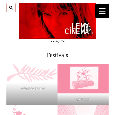
ouvrir
menu
6 août, 2026
Festivals
Festival de Cannes
La Mostra