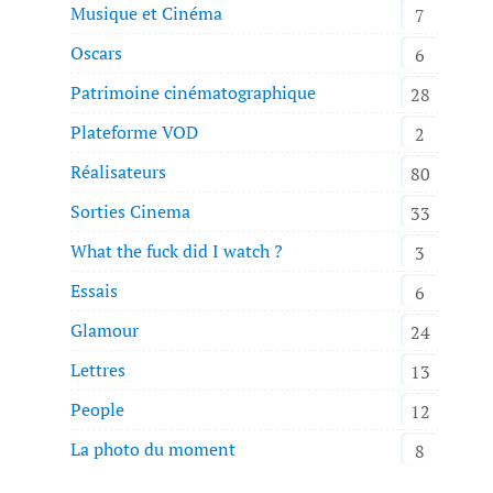
Musique et Cinéma
7
Oscars
6
Patrimoine cinématographique
28
Plateforme VOD
2
Réalisateurs
80
Sorties Cinema
33
What the fuck did I watch ?
3
Essais
6
Glamour
24
Lettres
13
People
12
La photo du moment
8