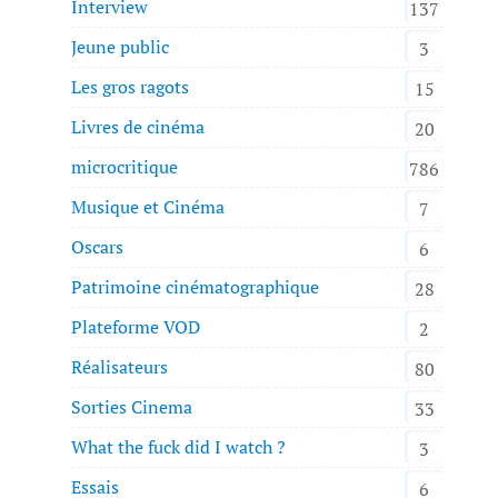
Interview
137
Jeune public
3
Les gros ragots
15
Livres de cinéma
20
microcritique
786
Musique et Cinéma
7
Oscars
6
Patrimoine cinématographique
28
Plateforme VOD
2
Réalisateurs
80
Sorties Cinema
33
What the fuck did I watch ?
3
Essais
6