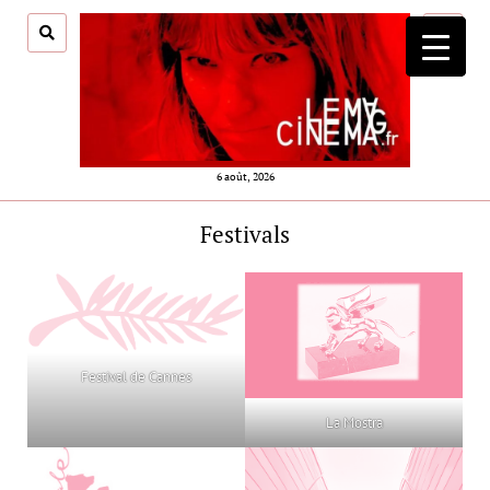
ouvrir
menu
6 août, 2026
Festivals
Festival de Cannes
La Mostra