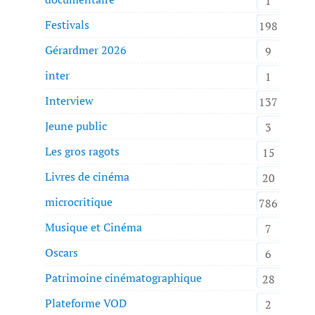
1
Festivals
198
Gérardmer 2026
9
inter
1
Interview
137
Jeune public
3
Les gros ragots
15
Livres de cinéma
20
microcritique
786
Musique et Cinéma
7
Oscars
6
Patrimoine cinématographique
28
Plateforme VOD
2