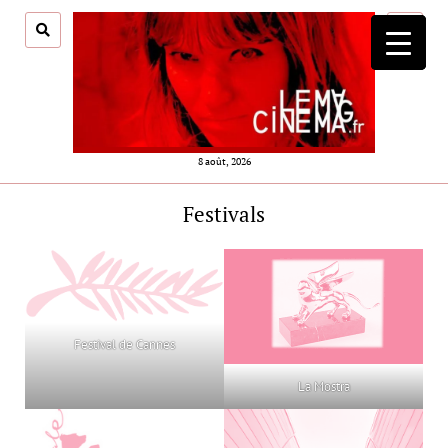
ouvrir
menu
8 août, 2026
Festivals
Festival de Cannes
La Mostra