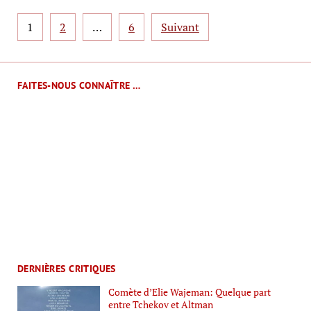
Pagination
1
2
…
6
Suivant
des
publications
FAITES-NOUS CONNAÎTRE …
DERNIÈRES CRITIQUES
Comète d’Elie Wajeman: Quelque part
entre Tchekov et Altman