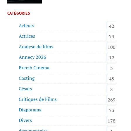
CATÉGORIES
Acteurs
42
Actrices
73
Analyse de films
100
Annecy 2026
12
Breizh Cinema
3
Casting
45
Césars
8
Critiques de Films
269
Diaporama
73
Divers
178
documentaire