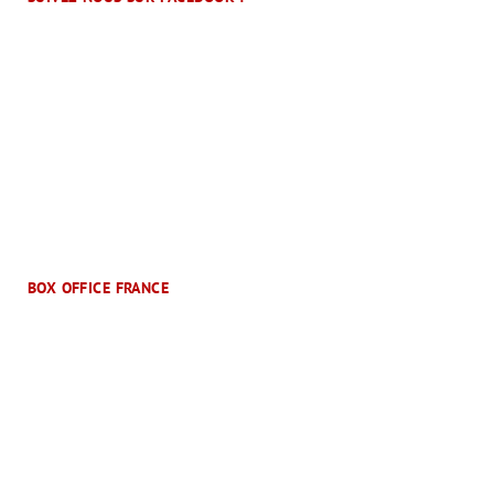
BOX OFFICE FRANCE
Le Mag Cinéma
Un magazine cinéphile