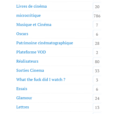
Livres de cinéma
20
microcritique
786
Musique et Cinéma
7
Oscars
6
Patrimoine cinématographique
28
Plateforme VOD
2
Réalisateurs
80
Sorties Cinema
33
What the fuck did I watch ?
3
Essais
6
Glamour
24
Lettres
13