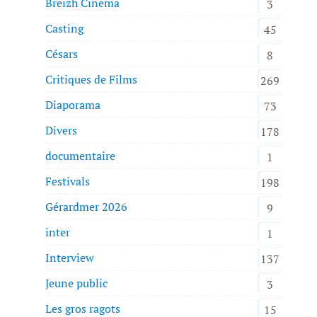
Breizh Cinema
3
Casting
45
Césars
8
Critiques de Films
269
Diaporama
73
Divers
178
documentaire
1
Festivals
198
Gérardmer 2026
9
inter
1
Interview
137
Jeune public
3
Les gros ragots
15